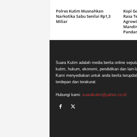
Polres Kutim Musnahkan
Kopi G
Narkotika Sabu Senilai Rp1,3
Rasa T
Miliar
Agrowi
Mandir
Panda
Suara Kutim adalah media berita online seput
kutim, hukum, ekonomi, pendidikan dan lain-la
Kami menyediakan untuk anda berita terupdat
terdepan dan terakurat.
Hubungi kami:
suarakutim@yahoo.co.id