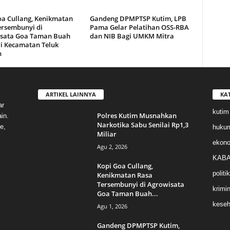
oa Cullang, Kenikmatan
Gandeng DPMPTSP Kutim, LPB
ersembunyi di
Pama Gelar Pelatihan OSS-RBA
sata Goa Taman Buah
dan NIB Bagi UMKM Mitra
i Kecamatan Teluk
n
ARTIKEL LAINNYA
KA
ar
kutim
Polres Kutim Musnahkan
in.
Narkotika Sabu Senilai Rp1,3
e,
huku
Miliar
ekon
Agu 2, 2026
KABA
Kopi Goa Cullang,
politik
Kenikmatan Rasa
Tersembunyi di Agrowisata
krimin
Goa Taman Buah...
keseh
Agu 1, 2026
Gandeng DPMPTSP Kutim,