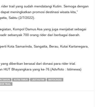
 rider trail yang sudah mendatangi Kutim. Semoga dengan
, dapat meningkatkan promosi destinasi wisata kita,”
atta, Sabtu (2/7/2022).
egiatan, Kompol Damus Asa yang juga menjabat sebagai
hadir sebanyak 700 orang rider dari berbagai daerah.
eperti Kota Samarinda, Sangatta, Berau, Kutai Kartanegara,
ang diberikan berasal dari donasi para rider trial.
aan HUT Bhayangkara yang ke-76.(Adv/foto : Istimewa)
76 TAHUN
KUTAI TIMUR
LB2T KUTIM
MOTOCROSS
IDER TRAIL