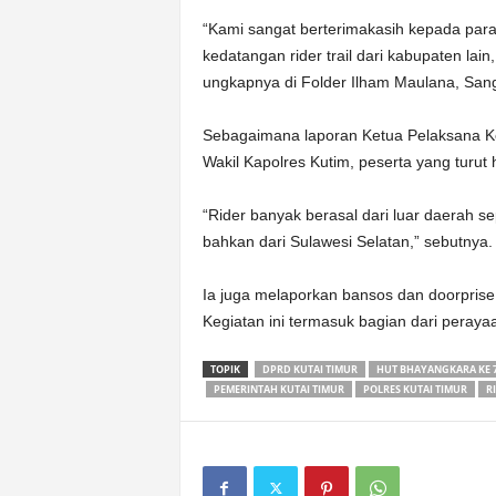
“Kami sangat berterimakasih kepada para
kedatangan rider trail dari kabupaten lain
ungkapnya di Folder Ilham Maulana, Sang
Sebagaimana laporan Ketua Pelaksana K
Wakil Kapolres Kutim, peserta yang turut 
“Rider banyak berasal dari luar daerah s
bahkan dari Sulawesi Selatan,” sebutnya.
Ia juga melaporkan bansos dan doorprise y
Kegiatan ini termasuk bagian dari peray
TOPIK
DPRD KUTAI TIMUR
HUT BHAYANGKARA KE 
PEMERINTAH KUTAI TIMUR
POLRES KUTAI TIMUR
R