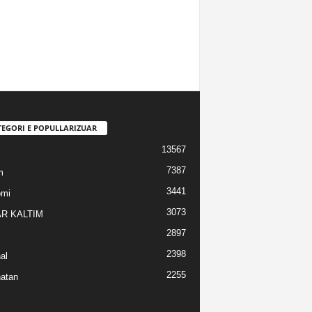
TEGORI E POPULLARIZUAR
13567
7387
m
3441
omi
3073
R KALTIM
2897
2398
al
2255
atan