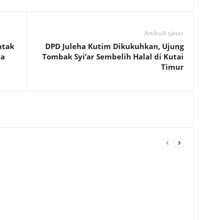
Artikulli tjetër
ntak
DPD Juleha Kutim Dikukuhkan, Ujung
ta
Tombak Syi’ar Sembelih Halal di Kutai
Timur