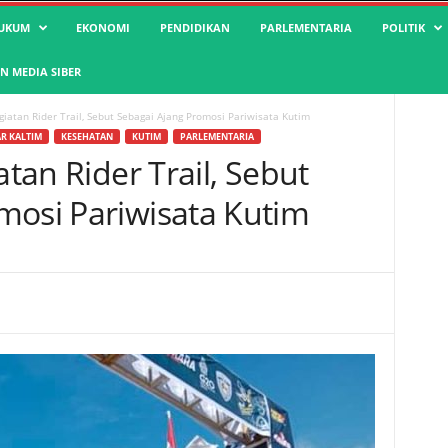
UKUM
EKONOMI
PENDIDIKAN
PARLEMENTARIA
POLITIK
 MEDIA SIBER
egiatan Rider Trail, Sebut Sebagai Ajang Promosi Pariwisata Kutim
R KALTIM
KESEHATAN
KUTIM
PARLEMENTARIA
atan Rider Trail, Sebut
mosi Pariwisata Kutim