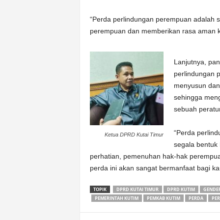
“Perda perlindungan perempuan adalah s
perempuan dan memberikan rasa aman k
Lanjutnya, pan
perlindungan 
menyusun dan 
sehingga meng
sebuah peratu
“Perda perlin
Ketua DPRD Kutai Timur
segala bentuk
perhatian, pemenuhan hak-hak perempuan
perda ini akan sangat bermanfaat bagi 
TOPIK
DPRD KUTAI TIMUR
DPRD KUTIM
GENDE
PEMERINTAH KUTIM
PEMKAB KUTIM
PERDA
PER