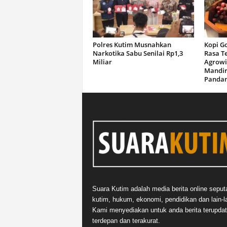
Polres Kutim Musnahkan
Kopi G
Narkotika Sabu Senilai Rp1,3
Rasa T
Miliar
Agrowi
Mandir
Panda
Suara Kutim adalah media berita online seput
kutim, hukum, ekonomi, pendidikan dan lain-la
Kami menyediakan untuk anda berita terupdat
terdepan dan terakurat.