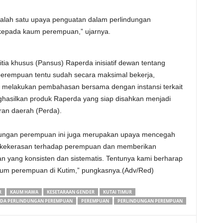
alah satu upaya penguatan dalam perlindungan
epada kaum perempuan,” ujarnya.
itia khusus (Pansus) Raperda inisiatif dewan tentang
perempuan tentu sudah secara maksimal bekerja,
melakukan pembahasan bersama dengan instansi terkait
hasilkan produk Raperda yang siap disahkan menjadi
ran daerah (Perda).
dungan perempuan ini juga merupakan upaya mencegah
 kekerasan terhadap perempuan dan memberikan
 yang konsisten dan sistematis. Tentunya kami berharap
kaum perempuan di Kutim,” pungkasnya.(Adv/Red)
R
KAUM HAWA
KESETARAAN GENDER
KUTAI TIMUR
DA PERLINDUNGAN PEREMPUAN
PEREMPUAN
PERLINDUNGAN PEREMPUAN