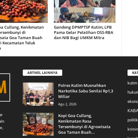
oa Cullang, Kenikmatan
Gandeng DPMPTSP Kutim, LPB
ersembunyi di
Pama Gelar Pelatihan OSS-RBA
sata Goa Taman Buah
dan NIB Bagi UMKM Mitra
i Kecamatan Teluk
n
ARTIKEL LAINNYA
KA
kutim
Polres Kutim Musnahkan
Narkotika Sabu Senilai Rp1,3
huku
Miliar
ekon
Agu 2, 2026
KABA
ar
Kopi Goa Cullang,
politik
Kenikmatan Rasa
in.
Tersembunyi di Agrowisata
e,
krimin
Goa Taman Buah...