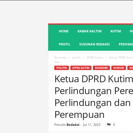
S
HOME
KABAR KALTIM
KUTIM
H
u
a
PROFIL
SUSUNAN REDAKSI
PEDOMAN
r
a
K
Beranda
politik
DPRD Kutim
Ketua DPRD Kuti
dan...
u
POLITIK
DPRD KUTIM
EKONOMI
HUKUM
KA
t
Ketua DPRD Kutim 
i
m
Perlindungan Per
|
T
Perlindungan dan
e
r
Perempuan
d
e
Penulis
Redaksi
-
Jul 11, 2023
0
p
a