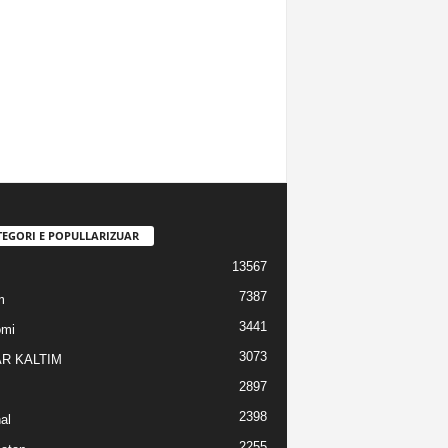
TEGORI E POPULLARIZUAR
13567
7387
m
3441
omi
3073
R KALTIM
2897
2398
al
2255