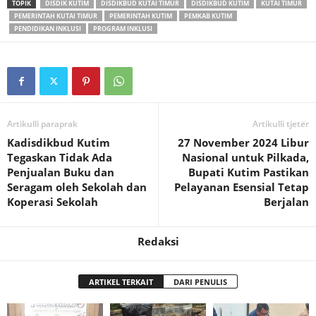
TOPIK
DISDIK KUTIM
DISDIKBUD KUTAI TIMUR
DISDIKBUD KUTIM
KUTAI TIMUR
PEMERINTAH KUTAI TIMUR
PEMERINTAH KUTIM
PEMKAB KUTIM
PENDIDIKAN INKLUSI
PROGRAM INKLUSI
Artikulli paraprak
Artikulli tjetër
Kadisdikbud Kutim
27 November 2024 Libur
Tegaskan Tidak Ada
Nasional untuk Pilkada,
Penjualan Buku dan
Bupati Kutim Pastikan
Seragam oleh Sekolah dan
Pelayanan Esensial Tetap
Koperasi Sekolah
Berjalan
Redaksi
ARTIKEL TERKAIT
DARI PENULIS