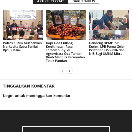
ARTIKEL TERKAIT
DARI PENULIS
Polres Kutim Musnahkan
Kopi Goa Cullang,
Gandeng DPMPTSP
Narkotika Sabu Senilai
Kenikmatan Rasa
Kutim, LPB Pama Gelar
Rp1,3 Miliar
Tersembunyi di
Pelatihan OSS-RBA dan
Agrowisata Goa Taman
NIB Bagi UMKM Mitra
Buah Mandiri Kecamatan
Teluk Pandan
TINGGALKAN KOMENTAR
Login untuk meninggalkan komentar