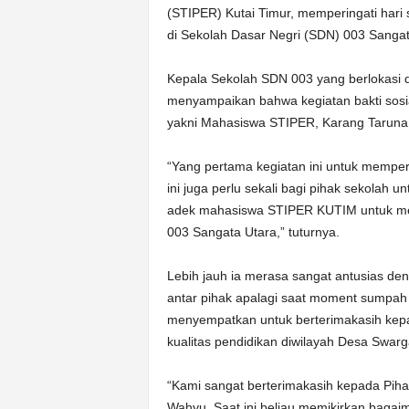
(STIPER) Kutai Timur, memperingati har
di Sekolah Dasar Negri (SDN) 003 Sangatt
Kepala Sekolah SDN 003 yang berlokasi d
menyampaikan bahwa kegiatan bakti sosia
yakni Mahasiswa STIPER, Karang Taruna
“Yang pertama kegiatan ini untuk mempe
ini juga perlu sekali bagi pihak sekolah 
adek mahasiswa STIPER KUTIM untuk mem
003 Sangata Utara,” tuturnya.
Lebih jauh ia merasa sangat antusias de
antar pihak apalagi saat moment sumpah
menyempatkan untuk berterimakasih kep
kualitas pendidikan diwilayah Desa Swarg
“Kami sangat berterimakasih kepada Piha
Wahyu. Saat ini beliau memikirkan bag