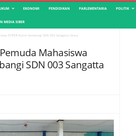
UKUM
EKONOMI
PENDIDIKAN
PARLEMENTARIA
POLITIK
 MEDIA SIBER
swa STIPER Kutim Sambangi SDN 003 Sangatta Utara
h Pemuda Mahasiswa
bangi SDN 003 Sangatta