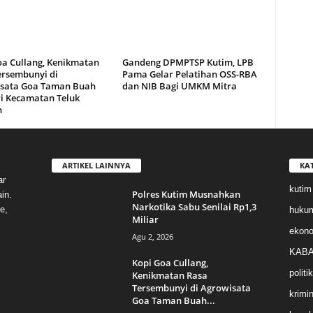
oa Cullang, Kenikmatan
Gandeng DPMPTSP Kutim, LPB
ersembunyi di
Pama Gelar Pelatihan OSS-RBA
sata Goa Taman Buah
dan NIB Bagi UMKM Mitra
i Kecamatan Teluk
n
ARTIKEL LAINNYA
KA
ar
kutim
Polres Kutim Musnahkan
in.
Narkotika Sabu Senilai Rp1,3
e,
huku
Miliar
ekon
Agu 2, 2026
KABA
Kopi Goa Cullang,
politik
Kenikmatan Rasa
Tersembunyi di Agrowisata
krimin
Goa Taman Buah...