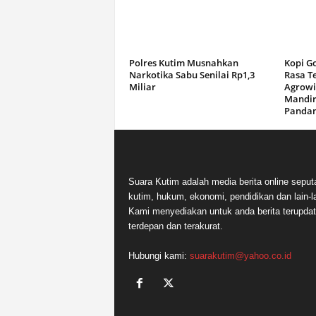
Polres Kutim Musnahkan
Kopi G
Narkotika Sabu Senilai Rp1,3
Rasa T
Miliar
Agrowi
Mandir
Panda
Suara Kutim adalah media berita online seput
kutim, hukum, ekonomi, pendidikan dan lain-la
Kami menyediakan untuk anda berita terupdat
terdepan dan terakurat.
Hubungi kami:
suarakutim@yahoo.co.id