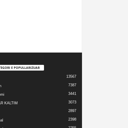
TEGORI E POPULLARIZUAR
13567
7387
m
3441
omi
3073
R KALTIM
2897
2398
al
2255