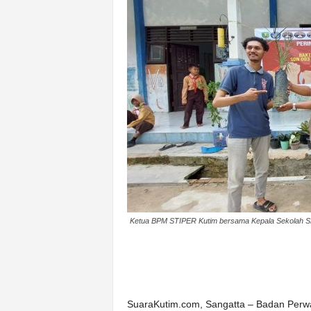
k
u
r
a
t
Ketua BPM STIPER Kutim bersama Kepala Sekolah SD
SuaraKutim.com, Sangatta – Badan Perwa