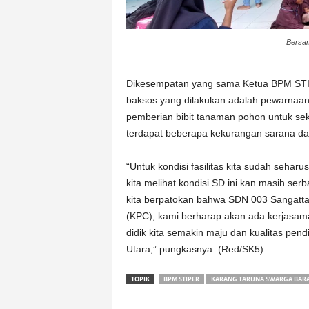
Bersam
Dikesempatan yang sama Ketua BPM STI
baksos yang dilakukan adalah pewarnaan 
pemberian bibit tanaman pohon untuk se
terdapat beberapa kekurangan sarana da
“Untuk kondisi fasilitas kita sudah seharu
kita melihat kondisi SD ini kan masih ser
kita berpatokan bahwa SDN 003 Sangatta U
(KPC), kami berharap akan ada kerjasama
didik kita semakin maju dan kualitas pen
Utara,” pungkasnya. (Red/SK5)
TOPIK
BPM STIPER
KARANG TARUNA SWARGA BAR