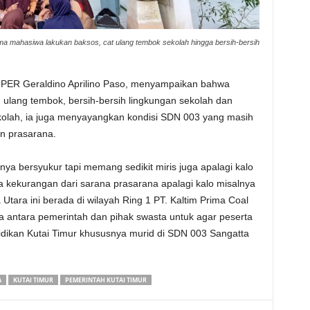
a mahasiwa lakukan baksos, cat ulang tembok sekolah hingga bersih-bersih
PER Geraldino Aprilino Paso, menyampaikan bahwa
ulang tembok, bersih-bersih lingkungan sekolah dan
kolah, ia juga menyayangkan kondisi SDN 003 yang masih
n prasarana.
snya bersyukur tapi memang sedikit miris juga apalagi kalo
ba kekurangan dari sarana prasarana apalagi kalo misalnya
tara ini berada di wilayah Ring 1 PT. Kaltim Prima Coal
 antara pemerintah dan pihak swasta untuk agar peserta
didikan Kutai Timur khususnya murid di SDN 003 Sangatta
A
KUTAI TIMUR
PEMERINTAH KUTAI TIMUR