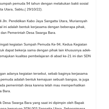
i sumpah pemuda 94 tahun dengan melakukan bakti sosial
a Utara, Sabtu,( 29/10/22).
i Jln. Pendidikan Kabo Jaya Sangatta Utara, Muriansyah
l ini adalah bentuk kerjasama dengan beberapa pihak,
 dan Pemerintah Desa Swarga Bara.
ringati kegiatan Sumpah Pemuda Ke-94, Kedua Kegiatan
untuk dapat bekerja sama dengan pihak lain khususnya adek-
ajukan kualitas pembelajaran di abad ke-21 ini dan SDN
ngan adanya kegiatan tersebut, sebab baginya kerjasama
 pemuda adalah bentuk kemajuan sebuah bangsa, ia juga
ada pemerintah desa karena telah mau memperhatikan
a Bara.
k Desa Swarga Bara yang saat ini dipimpin oleh Bapak
aimana kemajuan SDN 003 Sangatta Utara, Sebagaimana