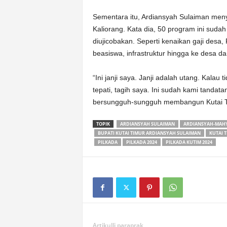
Sementara itu, Ardiansyah Sulaiman me
Kaliorang. Kata dia, 50 program ini suda
diujicobakan. Seperti kenaikan gaji des
beasiswa, infrastruktur hingga ke desa da
“Ini janji saya. Janji adalah utang. Kalau 
tepati, tagih saya. Ini sudah kami tanda
bersungguh-sungguh membangun Kutai Tim
TOPIK
ARDIANSYAH SULAIMAN
ARDIANSYAH-MAH
BUPATI KUTAI TIMUR ARDIANSYAH SULAIMAN
KUTAI 
PILKADA
PILKADA 2024
PILKADA KUTIM 2024
Artikulli paraprak