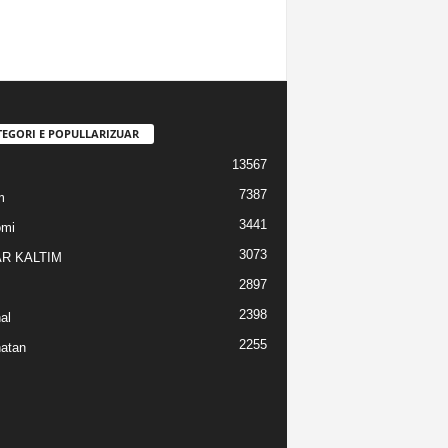
TEGORI E POPULLARIZUAR
13567
7387
m
3441
omi
3073
R KALTIM
2897
2398
al
2255
atan