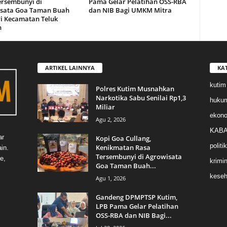
ersembunyi di
Pama Gelar Pelatihan OSS-RBA
sata Goa Taman Buah
dan NIB Bagi UMKM Mitra
i Kecamatan Teluk
n
ARTIKEL LAINNYA
KA
kutim
Polres Kutim Musnahkan
Narkotika Sabu Senilai Rp1,3
huku
Miliar
ekon
Agu 2, 2026
KABA
ar
Kopi Goa Cullang,
politik
Kenikmatan Rasa
in.
Tersembunyi di Agrowisata
e,
krimin
Goa Taman Buah...
keseh
Agu 1, 2026
Gandeng DPMPTSP Kutim,
LPB Pama Gelar Pelatihan
OSS-RBA dan NIB Bagi...