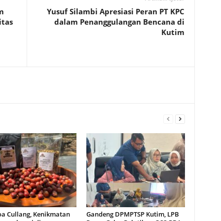
m
Yusuf Silambi Apresiasi Peran PT KPC
itas
dalam Penanggulangan Bencana di
Kutim
oa Cullang, Kenikmatan
Gandeng DPMPTSP Kutim, LPB