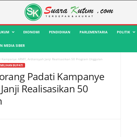
UKUM
EKONOMI
PENDIDIKAN
PARLEMENTARIA
POLITIK
 MEDIA SIBER
i Kampanye ARMY, Ardiansyah Janji Realisasikan 50 Program Unggulan
EMILIHAN BUPATI
iorang Padati Kampanye
anji Realisasikan 50
n