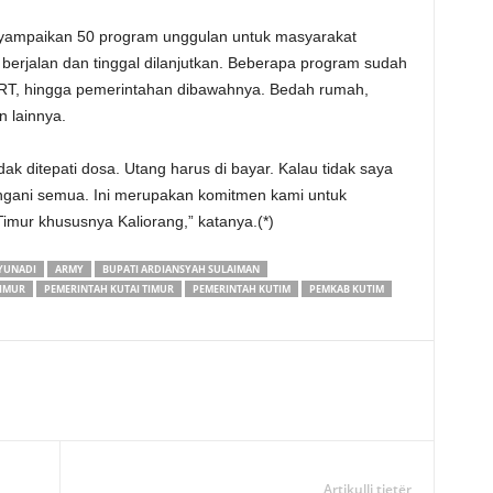
nyampaikan 50 program unggulan untuk masyarakat
h berjalan dan tinggal dilanjutkan. Beberapa program sudah
a, RT, hingga pemerintahan dibawahnya. Bedah rumah,
n lainnya.
tidak ditepati dosa. Utang harus di bayar. Kalau tidak saya
tangani semua. Ini merupakan komitmen kami untuk
ur khususnya Kaliorang,” katanya.(*)
YUNADI
ARMY
BUPATI ARDIANSYAH SULAIMAN
TIMUR
PEMERINTAH KUTAI TIMUR
PEMERINTAH KUTIM
PEMKAB KUTIM
Artikulli tjetër