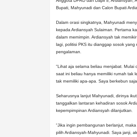
Anggota DPRD dari Dapil 5, Ardiansyah, 
Bupati, Mahyunadi dan Calon Bupati Ardi
Dalam orasi singkatnya, Mahyunadi men
kepada Ardiansyah Sulaiman. Pertama kat
dalam memimpin. Ardiansyah tak memikir
lagi, politisi PKS itu dianggap sosok ya
pengalaman.
“Lihat aja selama beliau menjabat. Mulai 
saat ini beliau hanya memiliki rumah tak 
tak memiliki apa-apa. Saya berkebun saja 
Seharusnya lanjut Mahyunadi, dirinya ikut
tanggalkan lantaran kehadiran sosok Ardi
kepempimpinan Ardiansyah dilanjutkan.
“Jika ingin pembangunan berlanjut, maka 
pilih Ardiansyah-Mahyunadi. Saya janji, a