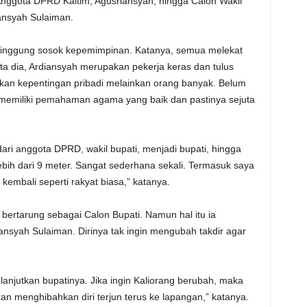
Anggota DPRD Kaltim, Agusriansyah, hingga Calon Wakil
ansyah Sulaiman.
yinggung sosok kepemimpinan. Katanya, semua melekat
a dia, Ardiansyah merupakan pekerja keras dan tulus
kan kepentingan pribadi melainkan orang banyak. Belum
ng memiliki pemahaman agama yang baik dan pastinya sejuta
dari anggota DPRD, wakil bupati, menjadi bupati, hingga
lebih dari 9 meter. Sangat sederhana sekali. Termasuk saya
kembali seperti rakyat biasa,” katanya.
 bertarung sebagai Calon Bupati. Namun hal itu ia
ansyah Sulaiman. Dirinya tak ingin mengubah takdir agar
lanjutkan bupatinya. Jika ingin Kaliorang berubah, maka
kan menghibahkan diri terjun terus ke lapangan,” katanya.