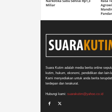
Narkotika Sabu Senilai Rp1,3
Rasa T
Miliar
Agrowi
Mandir
Panda
Suara Kutim adalah media berita online seput
kutim, hukum, ekonomi, pendidikan dan lain-la
Kami menyediakan untuk anda berita terupdat
terdepan dan terakurat.
Hubungi kami:
suarakutim@yahoo.co.id