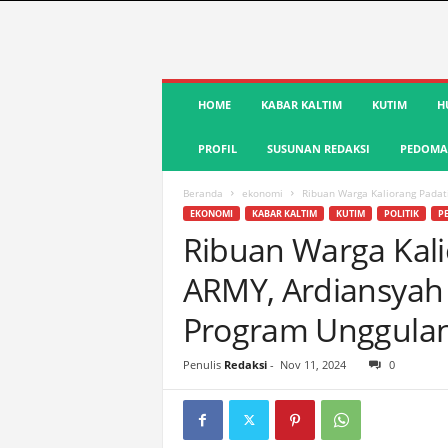
S
HOME
KABAR KALTIM
KUTIM
H
u
a
PROFIL
SUSUNAN REDAKSI
PEDOMAN
r
a
K
Beranda
ekonomi
Ribuan Warga Kaliorang Padat
u
EKONOMI
KABAR KALTIM
KUTIM
POLITIK
P
t
Ribuan Warga Kal
i
ARMY, Ardiansyah J
m
|
Program Unggula
T
e
r
Penulis
Redaksi
-
Nov 11, 2024
0
d
e
p
a