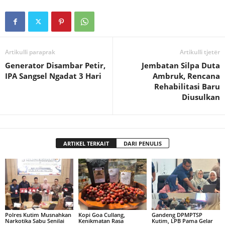
Artikulli paraprak
Artikulli tjetër
Generator Disambar Petir,
Jembatan Silpa Duta
IPA Sangsel Ngadat 3 Hari
Ambruk, Rencana
Rehabilitasi Baru
Diusulkan
ARTIKEL TERKAIT
DARI PENULIS
Polres Kutim Musnahkan
Kopi Goa Cullang,
Gandeng DPMPTSP
Narkotika Sabu Senilai
Kenikmatan Rasa
Kutim, LPB Pama Gelar