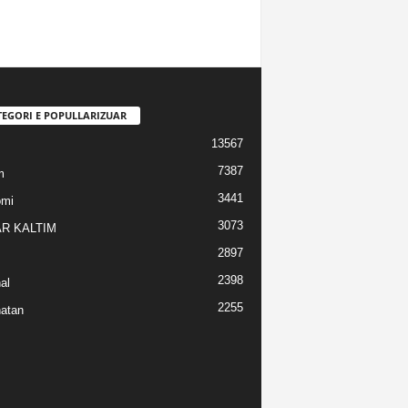
TEGORI E POPULLARIZUAR
13567
7387
m
3441
omi
3073
R KALTIM
2897
2398
al
2255
atan