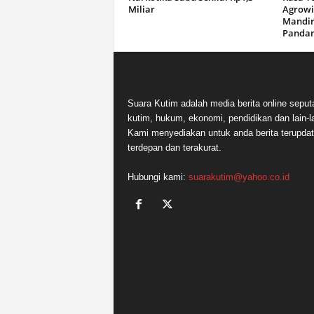
Miliar
Agrowi
Mandir
Panda
Suara Kutim adalah media berita online seput
kutim, hukum, ekonomi, pendidikan dan lain-la
Kami menyediakan untuk anda berita terupdat
terdepan dan terakurat.
Hubungi kami:
suarakutim@yahoo.co.id