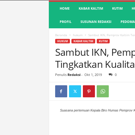
S
HOME
KABAR KALTIM
KUTIM
H
u
a
PROFIL
SUSUNAN REDAKSI
PEDOMAN
r
a
K
Beranda
hukum
Sambut IKN, Pemprov Kaltim Te
u
HUKUM
KABAR KALTIM
KUTIM
t
Sambut IKN, Pemp
i
Tingkatkan Kuali
m
|
T
Penulis
Redaksi
-
Okt 1, 2019
0
e
r
d
e
p
a
Suasana pertemuan Kepala Biro Humas Pemprov Kal
n
&
A