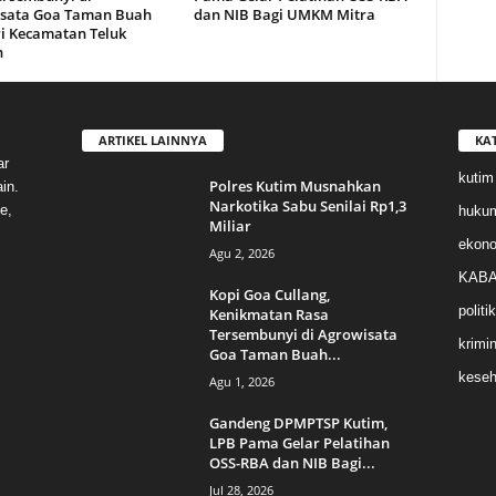
sata Goa Taman Buah
dan NIB Bagi UMKM Mitra
i Kecamatan Teluk
n
ARTIKEL LAINNYA
KA
ar
kutim
Polres Kutim Musnahkan
in.
Narkotika Sabu Senilai Rp1,3
e,
huku
Miliar
ekon
Agu 2, 2026
KABA
Kopi Goa Cullang,
politik
Kenikmatan Rasa
Tersembunyi di Agrowisata
krimin
Goa Taman Buah...
keseh
Agu 1, 2026
Gandeng DPMPTSP Kutim,
LPB Pama Gelar Pelatihan
OSS-RBA dan NIB Bagi...
Jul 28, 2026