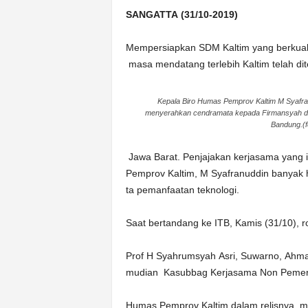
k
SANGATTA (31/10-2019)
u
r
a
Mempersiapkan SDM Kaltim yang berkual
t
masa mendatang terlebih Kaltim telah di
Kepala Biro Humas Pemprov Kaltim M Syafra
menyerahkan cendramata kepada Firmansyah da
Bandung.(fo
Jawa Barat. Penjajakan kerjasama yang 
Pemprov Kaltim, M Syafranuddin banyak ha
ta pemanfaatan teknologi.
Saat bertandang ke ITB, Kamis (31/10), 
Prof H Syahrumsyah Asri, Suwarno, Ahmad
mudian Kasubbag Kerjasama Non Pemerin
Humas Pemprov Kaltim dalam relisnya, m