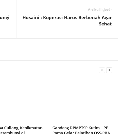
Artikulli tjetër
ungi
Husaini : Koperasi Harus Berbenah Agar
Sehat
oa Cullang, Kenikmatan
Gandeng DPMPTSP Kutim, LPB
ersembunyi di
Pama Gelar Pelatihan OSS-RBA