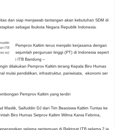
itas dan siap menjawab tantangan akan kebutuhan SDM di
tetapkan sebagai Ibukota Negara Republik Indonesia.
nuddin
Pemprov Kaltim terus menjalin kerjasama dengan
ri ITB
sejumlah perguruan tinggi (PT) di Indonesia sepert
to ist)
i ITB Bandung –
ingin dilakukan Pemprov Kaltim.terang Kepala Biro Humas
l mulai pendidikan, infrastruktur, pariwisata, ekonomi ser
rombongan Pemprov Kaltim yang terdiri
 Maslik, Saifuddin DJ dari Tim Beasiswa Kaltim Tuntas ke
tah Biro Humas Setprov Kaltim Wilma Kania Febrina,
enerangkan selama pertemuan di Rektorat ITB selama 2 ja