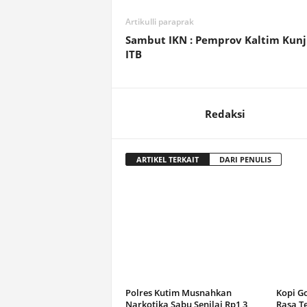
Artikulli paraprak
Sambut IKN : Pemprov Kaltim Kunj
ITB
Redaksi
ARTIKEL TERKAIT
DARI PENULIS
Polres Kutim Musnahkan
Kopi G
Narkotika Sabu Senilai Rp1,3
Rasa T