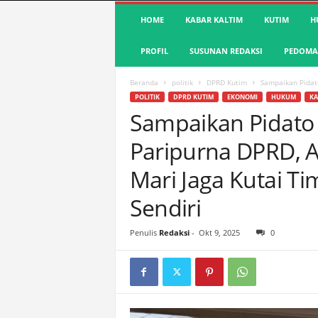
S
HOME
KABAR KALTIM
KUTIM
H
u
a
PROFIL
SUSUNAN REDAKSI
PEDOMAN
r
a
K
Beranda
politik
DPRD Kutim
Sampaikan Pidato
u
POLITIK
DPRD KUTIM
EKONOMI
HUKUM
KA
t
Sampaikan Pidato 
i
Paripurna DPRD, A
m
|
Mari Jaga Kutai T
T
e
Sendiri
r
d
e
Penulis
Redaksi
-
Okt 9, 2025
0
p
a
n
&
A