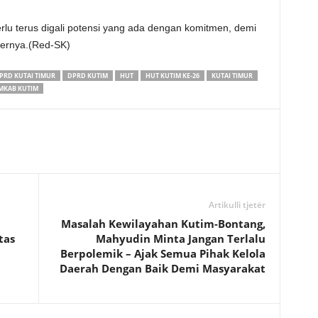
rlu terus digali potensi yang ada dengan komitmen, demi
ebernya.(Red-SK)
PRD KUTAI TIMUR
DPRD KUTIM
HUT
HUT KUTIM KE-26
KUTAI TIMUR
MKAB KUTIM
Artikulli tjetër
Masalah Kewilayahan Kutim-Bontang,
tas
Mahyudin Minta Jangan Terlalu
Berpolemik – Ajak Semua Pihak Kelola
Daerah Dengan Baik Demi Masyarakat