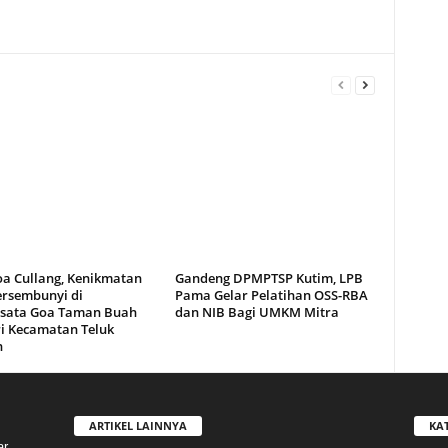
oa Cullang, Kenikmatan
Gandeng DPMPTSP Kutim, LPB
ersembunyi di
Pama Gelar Pelatihan OSS-RBA
sata Goa Taman Buah
dan NIB Bagi UMKM Mitra
i Kecamatan Teluk
n
ARTIKEL LAINNYA
KA
ar