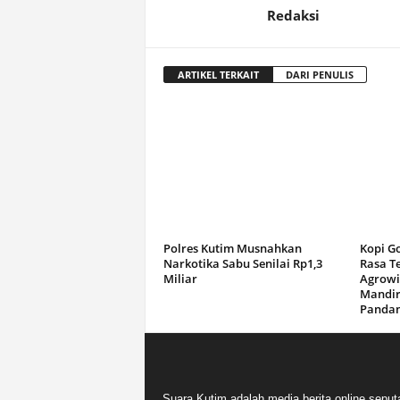
Redaksi
ARTIKEL TERKAIT
DARI PENULIS
Polres Kutim Musnahkan
Kopi G
Narkotika Sabu Senilai Rp1,3
Rasa T
Miliar
Agrowi
Mandir
Panda
Suara Kutim adalah media berita online seput