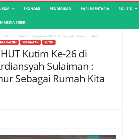
UKUM
EKONOMI
PENDIDIKAN
PARLEMENTARIA
POLITIK
 MEDIA SIBER
 HUT Kutim Ke-26 di Paripurna DPRD, Ardiansyah Sulaiman : Mari...
BAR KALTIM
KESEHATAN
KUTIM
HUT Kutim Ke-26 di
rdiansyah Sulaiman :
imur Sebagai Rumah Kita