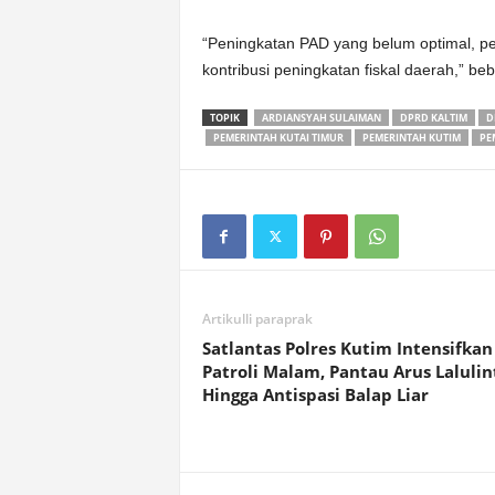
“Peningkatan PAD yang belum optimal, pe
kontribusi peningkatan fiskal daerah,” b
TOPIK
ARDIANSYAH SULAIMAN
DPRD KALTIM
D
PEMERINTAH KUTAI TIMUR
PEMERINTAH KUTIM
PE
Artikulli paraprak
Satlantas Polres Kutim Intensifkan
Patroli Malam, Pantau Arus Lalulin
Hingga Antispasi Balap Liar