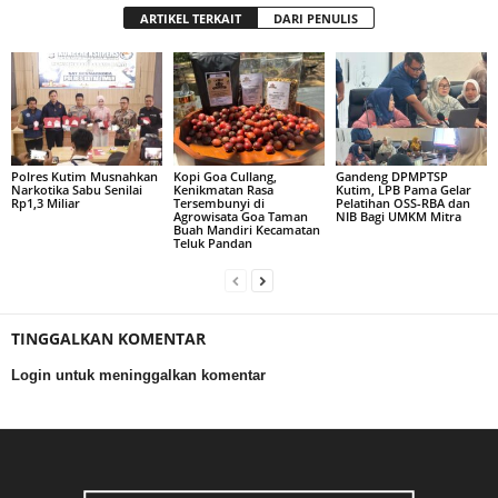
ARTIKEL TERKAIT
DARI PENULIS
Polres Kutim Musnahkan
Kopi Goa Cullang,
Gandeng DPMPTSP
Narkotika Sabu Senilai
Kenikmatan Rasa
Kutim, LPB Pama Gelar
Rp1,3 Miliar
Tersembunyi di
Pelatihan OSS-RBA dan
Agrowisata Goa Taman
NIB Bagi UMKM Mitra
Buah Mandiri Kecamatan
Teluk Pandan
TINGGALKAN KOMENTAR
Login untuk meninggalkan komentar