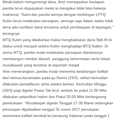
Meski belum mengantongi dana, Amir menegaskan kesiapan
panitia terus diupayakan meski ia mengakui tidak bisa bekerja
maksimal. “Kami dan panitia lainnya dengan bimbingan LPTQ
Kutim terus melakukan persiapan, semoga saja dalam waktu tidak
lama ada suntikan dana terutama untuk pembiayaan di lapangan,”
terangnya.
MTQ Kutim yang dikabarkan bakal menghabiskan dana Rp6 M ini
diakui untuk menjadi seleksi Kutim menghadapi MTQ Kaltim. Di
arena MTQ, panitia mulai melakukan persiapan diantaranya
membangun mimbar tilawah, panggung kehormatan serta lokasi
musabawah yang tersebar di sejumlah masjid.
Amir menerangkan, panitia mulai menerima kedatangan kafilah
dari semua kecamatan pada gu Kamis (23/3), sehari kemudian
dilakukan pendaftaran serta seleksi berkas. Kemudian Minggu
(26/3) pagi digelar Pawai Tak Aruf, setelah itu pukul 11.00 Wita
dilakukan pelantikan hakim dan Pukul 20.00 Wita berlangsung
pembukaan. “Musabaqah digelar Tanggal 27-30 Maret sedangkan
penutupan dijadwalkan tanggal 31 maret 2017 penutupan
sementara kafilah kembali ke kampung halaman pada tanggal 1