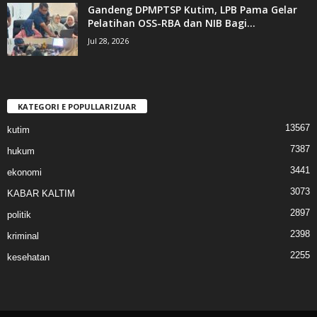
Gandeng DPMPTSP Kutim, LPB Pama Gelar
Pelatihan OSS-RBA dan NIB Bagi...
Jul 28, 2026
KATEGORI E POPULLARIZUAR
13567
kutim
7387
hukum
3441
ekonomi
3073
KABAR KALTIM
2897
politik
2398
kriminal
2255
kesehatan