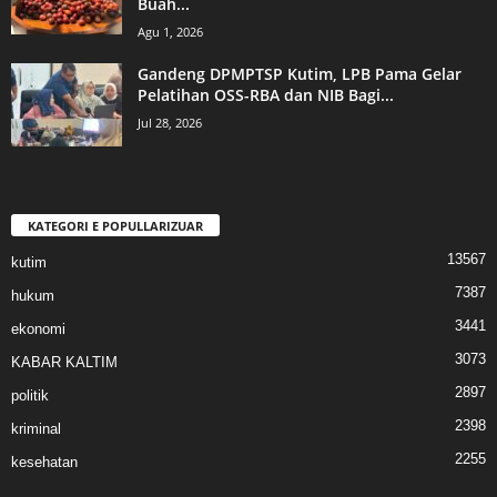
Buah...
Agu 1, 2026
Gandeng DPMPTSP Kutim, LPB Pama Gelar
Pelatihan OSS-RBA dan NIB Bagi...
Jul 28, 2026
KATEGORI E POPULLARIZUAR
13567
kutim
7387
hukum
3441
ekonomi
3073
KABAR KALTIM
2897
politik
2398
kriminal
2255
kesehatan