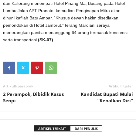
dan Kaliorang menempati Hotel Pinang Ma, Busang pada Hotel
Lumbu Jalan APT Pranoto, kemudian Penginapan Mitra akan
dihuni kafilah Batu Ampar. “Khusus dewan hakim disediakan
pemondokan di Hotel Jambrut,” terang Mardiani seraya
menerangkan panitia menanggung 64 orang termasuk konsumsi
serta transportasi.
(SK-07)
Artikulli paraprak
Artikulli tjetër
2 Perampok, Dibidik Kasus
Kandidat Bupati Mulai
Senpi
“Kenalkan Diri”
ARTIKEL TERKAIT
DARI PENULIS