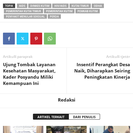
TOPIK
AIDS
DINKES KUTIM
HIV/AIDS
KUTAI TIMUR
ODHA
PEMERINTAH KUTAI TIMUR
PEMERINTAH KUTIM
PEMKAB KUTIM
PENYAKIT MENULAR SEKSUAL
PERDA
Artikulli paraprak
Artikulli tjetër
Ujung Tombak Layanan
Insentif Perangkat Desa
Kesehatan Masyarakat,
Naik, Diharapkan Seiring
Kader Posyandu Miliki
Peningkatan Kinerja
Kemampuan Ini
Redaksi
ARTIKEL TERKAIT
DARI PENULIS