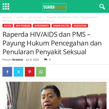
Beranda
kutim
adv pemkab
Raperda HIV/AIDS dan PMS – Payung Hukum
Pencegahan dan Penularan Penyakit Seksual
KUTIM
ADV PEMKAB
DISKOMINFO
KABAR KALTIM
KESEHATAN
Raperda HIV/AIDS dan PMS –
Payung Hukum Pencegahan dan
Penularan Penyakit Seksual
Penulis
Redaksi
-
Jul 8, 2024
0