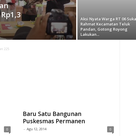
kan
 Rp1,3
Aksi Nyata Warga RT 06 Suk
Rahmat Kecamatan Teluk
Pandan, Gotong Royong
Lakukan...
an 225
Baru Satu Bangunan
Puskesmas Permanen
-
Agu 12, 2014
0
0