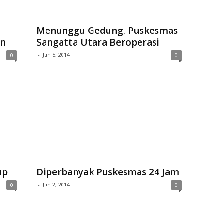
Menunggu Gedung, Puskesmas
en
Sangatta Utara Beroperasi
-
Jun 5, 2014
0
0
up
Diperbanyak Puskesmas 24 Jam
-
Jun 2, 2014
0
0