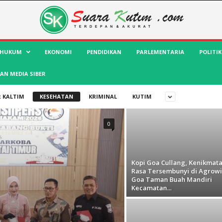
HUKUM
EKONOMI
PENDIDIKAN
PARLEMENTARIA
POLITIK
AN MEDIA SIBER
 KALTIM
KESEHATAN
KRIMINAL
KUTIM
0
Kopi Goa Cullang, Kenikmat
Rasa Tersembunyi di Agrowi
Goa Taman Buah Mandiri
Kecamatan...