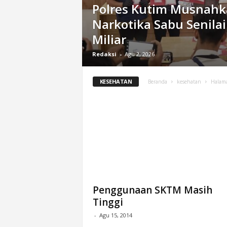
Polres Kutim Musnah
n
Narkotika Sabu Senilai
&
A
Miliar
k
u
Redaksi
-
Agu 2, 2026
r
a
KESEHATAN
Beranda
kesehatan
Halam
t
Penggunaan SKTM Masih
Tinggi
-
Agu 15, 2014