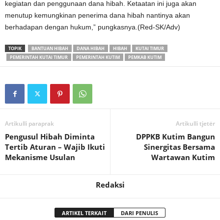
kegiatan dan penggunaan dana hibah. Ketaatan ini juga akan
menutup kemungkinan penerima dana hibah nantinya akan
berhadapan dengan hukum,” pungkasnya.(Red-SK/Adv)
TOPIK
BANTUAN HIBAH
DANA HIBAH
HIBAH
KUTAI TIMUR
PEMERINTAH KUTAI TIMUR
PEMERINTAH KUTIM
PEMKAB KUTIM
Artikulli paraprak
Artikulli tjetër
Pengusul Hibah Diminta
DPPKB Kutim Bangun
Tertib Aturan – Wajib Ikuti
Sinergitas Bersama
Mekanisme Usulan
Wartawan Kutim
Redaksi
ARTIKEL TERKAIT
DARI PENULIS