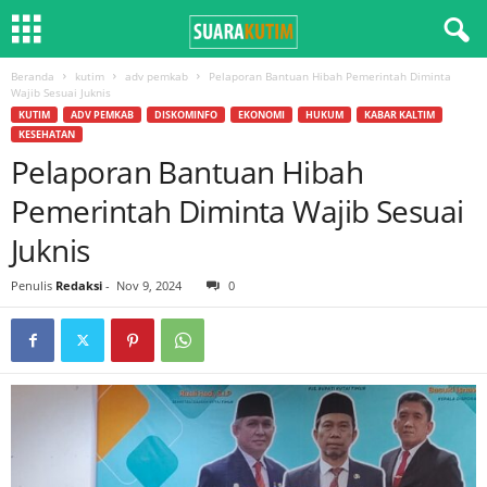
Beranda
kutim
adv pemkab
Pelaporan Bantuan Hibah Pemerintah Diminta
Wajib Sesuai Juknis
KUTIM
ADV PEMKAB
DISKOMINFO
EKONOMI
HUKUM
KABAR KALTIM
KESEHATAN
Pelaporan Bantuan Hibah
Pemerintah Diminta Wajib Sesuai
Juknis
Penulis
Redaksi
-
Nov 9, 2024
0