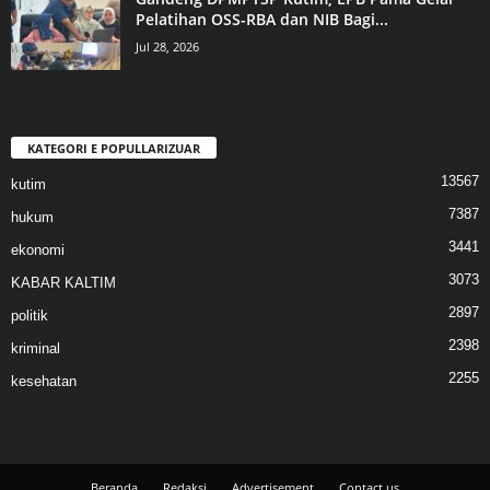
Pelatihan OSS-RBA dan NIB Bagi...
Jul 28, 2026
KATEGORI E POPULLARIZUAR
13567
kutim
7387
hukum
3441
ekonomi
3073
KABAR KALTIM
2897
politik
2398
kriminal
2255
kesehatan
Beranda
Redaksi
Advertisement
Contact us